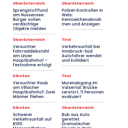
Oberösterreich
Oberösterreich
Sprengstofffund
Polizei-Kontrollen in
am Nussensee:
Wels:
Bürger sollen
Kennzeichenabnah
verdächtige
men und Anzeigen
Objekte melden
Oberösterreich
Tirol
Versuchter
Verkehrsunfall bei
Fahrraddiebstahl
Innsbruck-Süd:
am Linzer
Autofahrer wendet
Hauptbahnhof –
und kollidiert
Festnahme erfolgt
Kärnten
Tirol
Versuchter Raub
Murenabgang im
am Villacher
Valsertal: Brücke
Hauptbahnhof: Zwei
zerstört, 11 Personen
Männer fliehen
evakuiert
Kärnten
Oberösterreich
Schwerer
Bub aus Auto
Verkehrsunfall auf
gerettet:
B100:
Dramatischer