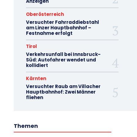
Anzeigen
Oberösterreich
Versuchter Fahrraddiebstahl
am Linzer Hauptbahnhof –
Festnahme erfolgt
Tirol
Verkehrsunfall bei Innsbruck-
Süd: Autofahrer wendet und
kollidiert
Kärnten
Versuchter Raub am Villacher
Hauptbahnhof: Zwei Männer
fliehen
Themen