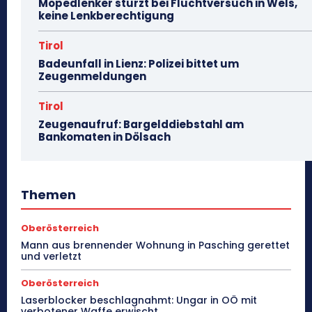
Mopedlenker stürzt bei Fluchtversuch in Wels,
keine Lenkberechtigung
Tirol
Badeunfall in Lienz: Polizei bittet um
Zeugenmeldungen
Tirol
Zeugenaufruf: Bargelddiebstahl am
Bankomaten in Dölsach
Themen
Oberösterreich
Mann aus brennender Wohnung in Pasching gerettet
und verletzt
Oberösterreich
Laserblocker beschlagnahmt: Ungar in OÖ mit
verbotener Waffe erwischt