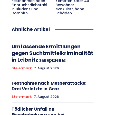
Festnahmen nach
Kematen: Über 40
Einbruchsdiebstahl
Bewohner
in Bludenz und
evakuiert, hohe
Dornbirn
Schäden
Ähnliche Artikel
Umfassende Ermittlungen
gegen Suchtmittelkriminalität
in Leibnitz завершены
Steiermark
7. August 2026
Festnahme nach Messerattacke:
Drei Verletzte in Graz
Steiermark
7. August 2026
Tödlicher Unfall an
Eisenbahnkreuzung bei