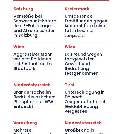
Salzburg
Steiermark
Verstöße bei
Umfassende
Schwerpunktkontro
Ermittlungen gegen
llen: E-Fahrzeuge
Suchtmittelkriminali
und Alkoholsünder
tät in Leibnitz
in Salzburg
завершены
Wien
Wien
Aggressiver Mann
Ex-Freund wegen
verletzt Polizisten
fortgesetzter
bei Festnahme im
Gewalt und
Stadtpark
Bedrohung
festgenommen
Niederösterreich
Tirol
Brandursache im
Unterschlagung in
Bezirk Neunkirchen:
Dölsach:
Phosphor aus WWII
Zeugenaufruf nach
entdeckt
Geldabhebung
vergessen
Vorarlberg
Niederösterreich
Mehrere
Großbrand in