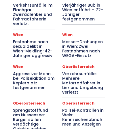
Verkehrsunfälle im
Vierjähriger Bub in
Flachgau:
Wien entführt – 72-
Zweiradlenker und
Jähriger
Fahrradfahrerin
festgenommen
verletzt
Wien
Wien
Festnahme nach
Messer-Drohungen
sexualdelikt in
in Wien: Zwei
Wien-Meidling: 42-
Festnahmen nach
Jähriger aggressiv
WEGA-Einsatz
Wien
Oberösterreich
Aggressiver Mann
Verkehrsunfälle:
bei Polizeiaktion am
Mehrere
Keplerplatz
Motorradfahrer in
festgenommen
Linz und Umgebung
verletzt
Oberösterreich
Oberösterreich
Sprengstofffund
Polizei-Kontrollen in
am Nussensee:
Wels:
Bürger sollen
Kennzeichenabnah
verdächtige
men und Anzeigen
Objekte melden