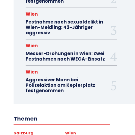
festgenommen
Wien
Festnahme nach sexualdelikt in
Wien-Meidling: 42-Jähriger
aggressiv
Wien
Messer-Drohungen in Wien: Zwei
Festnahmen nach WEGA-Einsatz
Wien
Aggressiver Mann bei
Polizeiaktion am Keplerplatz
festgenommen
Themen
Salzburg
Wien