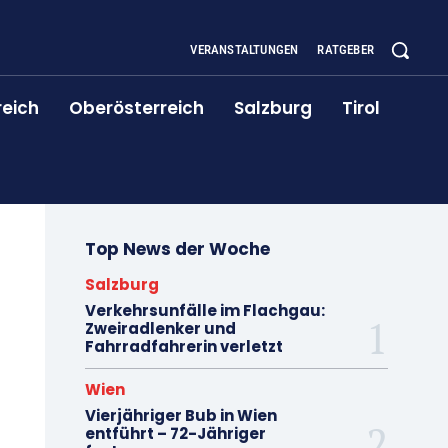
VERANSTALTUNGEN
RATGEBER
reich
Oberösterreich
Salzburg
Tirol
Top News der Woche
Salzburg
Verkehrsunfälle im Flachgau:
Zweiradlenker und
Fahrradfahrerin verletzt
Wien
Vierjähriger Bub in Wien
entführt – 72-Jähriger