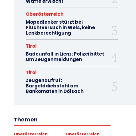
Waffe erwischt
Oberösterreich
Mopedlenker stürzt bei
Fluchtversuch in Wels, keine
Lenkberechtigung
Tirol
Badeunfall in Lienz: Polizei bittet
um Zeugenmeldungen
Tirol
Zeugenaufruf:
Bargelddiebstahl am
Bankomaten in Dölsach
Themen
Oberösterreich
Oberösterreich