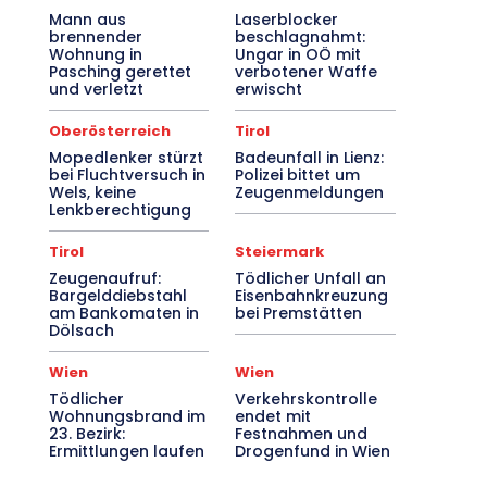
Mann aus
Laserblocker
brennender
beschlagnahmt:
Wohnung in
Ungar in OÖ mit
Pasching gerettet
verbotener Waffe
und verletzt
erwischt
Oberösterreich
Tirol
Mopedlenker stürzt
Badeunfall in Lienz:
bei Fluchtversuch in
Polizei bittet um
Wels, keine
Zeugenmeldungen
Lenkberechtigung
Tirol
Steiermark
Zeugenaufruf:
Tödlicher Unfall an
Bargelddiebstahl
Eisenbahnkreuzung
am Bankomaten in
bei Premstätten
Dölsach
Wien
Wien
Tödlicher
Verkehrskontrolle
Wohnungsbrand im
endet mit
23. Bezirk:
Festnahmen und
Ermittlungen laufen
Drogenfund in Wien