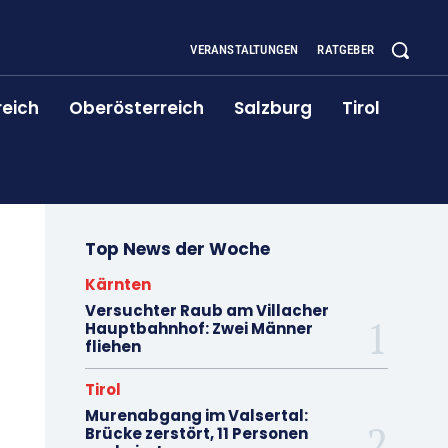
VERANSTALTUNGEN
RATGEBER
reich
Oberösterreich
Salzburg
Tirol
Top News der Woche
Kärnten
Versuchter Raub am Villacher
Hauptbahnhof: Zwei Männer
fliehen
Tirol
Murenabgang im Valsertal:
Brücke zerstört, 11 Personen