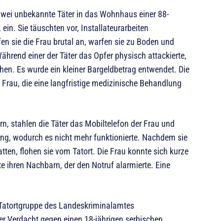
wei unbekannte Täter in das Wohnhaus einer 88-
ein. Sie täuschten vor, Installateurarbeiten
n sie die Frau brutal an, warfen sie zu Boden und
ährend einer der Täter das Opfer physisch attackierte,
n. Es wurde ein kleiner Bargeldbetrag entwendet. Die
 Frau, die eine langfristige medizinische Behandlung
n, stahlen die Täter das Mobiltelefon der Frau und
ung, wodurch es nicht mehr funktionierte. Nachdem sie
tten, flohen sie vom Tatort. Die Frau konnte sich kurze
te ihren Nachbarn, der den Notruf alarmierte. Eine
 Tatortgruppe des Landeskriminalamtes
der Verdacht gegen einen 18-jährigen serbischen