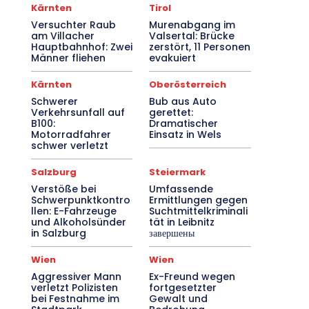
Kärnten
Tirol
Versuchter Raub
Murenabgang im
am Villacher
Valsertal: Brücke
Hauptbahnhof: Zwei
zerstört, 11 Personen
Männer fliehen
evakuiert
Kärnten
Oberösterreich
Schwerer
Bub aus Auto
Verkehrsunfall auf
gerettet:
B100:
Dramatischer
Motorradfahrer
Einsatz in Wels
schwer verletzt
Salzburg
Steiermark
Verstöße bei
Umfassende
Schwerpunktkontro
Ermittlungen gegen
llen: E-Fahrzeuge
Suchtmittelkriminali
und Alkoholsünder
tät in Leibnitz
in Salzburg
завершены
Wien
Wien
Aggressiver Mann
Ex-Freund wegen
verletzt Polizisten
fortgesetzter
bei Festnahme im
Gewalt und