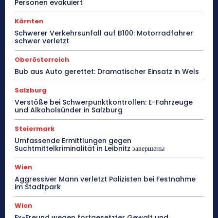
Personen evakuiert
Kärnten
Schwerer Verkehrsunfall auf B100: Motorradfahrer
schwer verletzt
Oberösterreich
Bub aus Auto gerettet: Dramatischer Einsatz in Wels
Salzburg
Verstöße bei Schwerpunktkontrollen: E-Fahrzeuge
und Alkoholsünder in Salzburg
Steiermark
Umfassende Ermittlungen gegen
Suchtmittelkriminalität in Leibnitz завершены
Wien
Aggressiver Mann verletzt Polizisten bei Festnahme
im Stadtpark
Wien
Ex-Freund wegen fortgesetzter Gewalt und