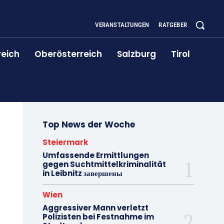
VERANSTALTUNGEN
RATGEBER
reich
Oberösterreich
Salzburg
Tirol
Top News der Woche
Steiermark
Umfassende Ermittlungen
gegen Suchtmittelkriminalität
in Leibnitz завершены
Wien
Aggressiver Mann verletzt
Polizisten bei Festnahme im