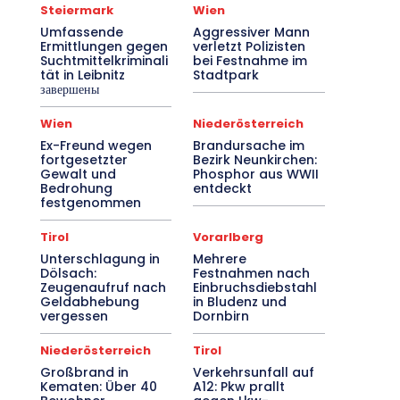
Steiermark
Wien
Umfassende
Aggressiver Mann
Ermittlungen gegen
verletzt Polizisten
Suchtmittelkriminali
bei Festnahme im
tät in Leibnitz
Stadtpark
завершены
Wien
Niederösterreich
Ex-Freund wegen
Brandursache im
fortgesetzter
Bezirk Neunkirchen:
Gewalt und
Phosphor aus WWII
Bedrohung
entdeckt
festgenommen
Tirol
Vorarlberg
Unterschlagung in
Mehrere
Dölsach:
Festnahmen nach
Zeugenaufruf nach
Einbruchsdiebstahl
Geldabhebung
in Bludenz und
vergessen
Dornbirn
Niederösterreich
Tirol
Großbrand in
Verkehrsunfall auf
Kematen: Über 40
A12: Pkw prallt