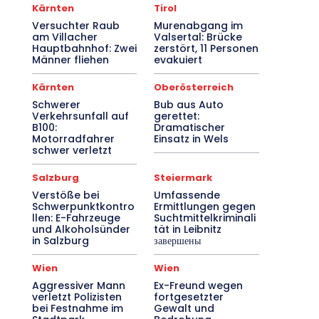
Kärnten
Tirol
Versuchter Raub
Murenabgang im
am Villacher
Valsertal: Brücke
Hauptbahnhof: Zwei
zerstört, 11 Personen
Männer fliehen
evakuiert
Kärnten
Oberösterreich
Schwerer
Bub aus Auto
Verkehrsunfall auf
gerettet:
B100:
Dramatischer
Motorradfahrer
Einsatz in Wels
schwer verletzt
Salzburg
Steiermark
Verstöße bei
Umfassende
Schwerpunktkontro
Ermittlungen gegen
llen: E-Fahrzeuge
Suchtmittelkriminali
und Alkoholsünder
tät in Leibnitz
in Salzburg
завершены
Wien
Wien
Aggressiver Mann
Ex-Freund wegen
verletzt Polizisten
fortgesetzter
bei Festnahme im
Gewalt und