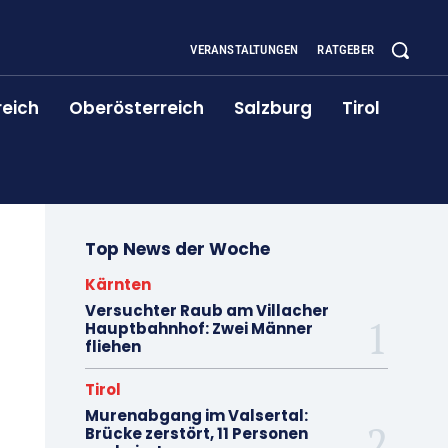
VERANSTALTUNGEN
RATGEBER
reich
Oberösterreich
Salzburg
Tirol
Top News der Woche
Kärnten
Versuchter Raub am Villacher
Hauptbahnhof: Zwei Männer
fliehen
Tirol
Murenabgang im Valsertal:
Brücke zerstört, 11 Personen